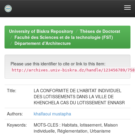
Skip
navigation
University of Biskra Repository
Thèses de Doctorat
Faculté des Sciences et de la technologie (FST)
Département d'Architecture
Please use this identifier to cite or link to this item:
http://archives.univ-biskra.dz/handle/123456789/758
Title:
LA CONFORMITE DE L’HABITAT INDIVIDUEL
DES LOTISSEMENTS DANS LA VILLE DE
KHENCHELA CAS DU LOTISSEMENT ENNASR
Authors:
khalfaoui mustapha
Keywords:
MOTS-CLES : Habitats, lotissement, Maison
individuelle, Réglementation, Urbanisme