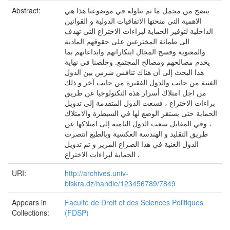
یتضح من مجمل ما تم تناوله في موضوعنا هذا هي
Abstract:
الاهمیة التي منحتها الاتفاقیات الدولیة و القوانین
الداخلیة لتوفیر الحمایة لبراءات الاختراع التي تهدف
الى طمانة المخترعین على حقوقهم المادیة
والمعنویة وفسح المجال ابتكاراتهم وابداعاتهم بما
یخدم مصالحهم ومصالح المجتمع. وخلصنا في نهایة
هذا البحث إلى أن هناك تنافس شرس بین الدول
الغنیة من جانب والدول الفقیرة من جانب آخر و ذلك
من اجل امتلاك أسرار هذه التكنولوجیا عن طریق
براءات الاختراع ، فسعت الدول المتقدمة إلى تدویل
الحمایة حتى یستقر الوضع لها في السیطرة والامتلاك
، وفي المقابل سعت الدول النامیة إلى امتلاكها عن
طریق التقلید و الهندسة العكسیة وبالطبع انتصرت
الدول الغنیة في هذا الصراع المریر و تم تدویل
الحمایة لبراءات الاختراع .
URI:
http://archives.univ-
biskra.dz/handle/123456789/7849
Appears in
Faculté de Droit et des Sciences Politiques
Collections:
(FDSP)