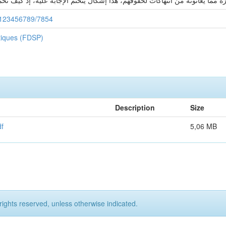
 مما يعانونه من انتهاكات لحقوقهم، هذا إشكال يتحتّم الإجابة عليه، إذ كيف تُح
le/123456789/7854
itiques (FDSP)
Description
Size
إنتهاكات إسرا.pdf
5,06 MB
rights reserved, unless otherwise indicated.