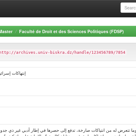
Master
Faculté de Droit et des Sciences Politiques (FDSP)
http://archives.univ-biskra.dz/handle/123456789/7854
إنتهاكات إسرائ
ما تتعرض له من انتياكات صارخة، تدفع إلى حصرها في إطار أدبي غير ذي جد