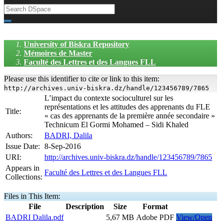
University of Biskra Repository
Mémoires de Master
Faculté des Lettres et des Langues FLL
Please use this identifier to cite or link to this item:
http://archives.univ-biskra.dz/handle/123456789/7865
L’impact du contexte socioculturel sur les
représentations et les attitudes des apprenants du FLE
Title:
« cas des apprenants de la première année secondaire »
Technicum El Gormi Mohamed – Sidi Khaled
Authors:
BADRI, Dalila
Issue Date:
8-Sep-2016
URI:
http://archives.univ-biskra.dz/handle/123456789/7865
Appears in
Faculté des Lettres et des Langues FLL
Collections:
Files in This Item:
File
Description
Size
Format
BADRI Dalila.pdf
5,67 MB
Adobe PDF
View/Open