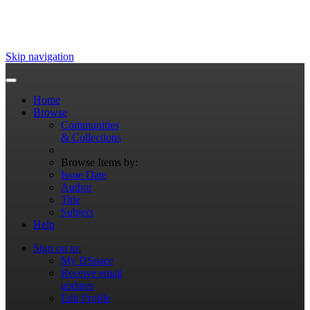
Skip navigation
Home
Browse
Communities
& Collections
Browse Items by:
Issue Date
Author
Title
Subject
Help
Sign on to:
My DSpace
Receive email
updates
Edit Profile