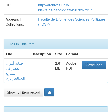
URI:
http://archives.univ-
biskra.dz/handle/123456789/7917
Appears in
Faculté de Droit et des Sciences Politiques
Collections:
(FDSP)
Files in This Item:
File
Description
Size
Format
حماية أموال
2,61
Adobe
View/Open
القصر في
MB
PDF
التشريع
الجزائري.pdf
Show full item record