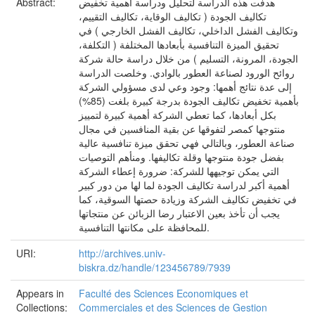
هدفت هذه الدراسة لتحليل ودراسة أهمية تخفيض
Abstract:
تكاليف الجودة ( تكاليف الوقاية، تكاليف التقييم،
وتكاليف الفشل الداخلي، تكاليف الفشل الخارجي ) في
تحقيق الميزة التنافسية بأبعادها المختلفة ( التكلفة،
الجودة، المرونة، التسليم ) من خلال دراسة حالة شركة
روائح الورود لصناعة العطور بالوادي. وخلصت الدراسة
إلى عدة نتائج أهمها: وجود وعي لدى مسؤولي الشركة
بأهمية تخفيض تكاليف الجودة بدرجة كبيرة بلغت (85%)
بكل أبعادها، كما تعطي الشركة أهمية كبيرة لتمييز
منتوجها كمصر لتفوقها عن بقية المنافسين في مجال
صناعة العطور، وبالتالي فهي تحقق ميزة تنافسية عالية
بفضل جودة منتوجها وقلة تكاليفها. ومنأهم التوصيات
التي يمكن توجيهها للشركة: ضرورة إعطاء الشركة
أهمية أكبر لدراسة تكاليف الجودة لما لها من دور كبير
في تخفيض تكاليف الشركة وزيادة حصتها السوقية، كما
يجب أن تأخذ بعين الاعتبار رضا الزبائن عن منتجاتها
للمحافظة على مكانتها التنافسية.
URI:
http://archives.univ-
biskra.dz/handle/123456789/7939
Appears in
Faculté des Sciences Economiques et
Collections:
Commerciales et des Sciences de Gestion