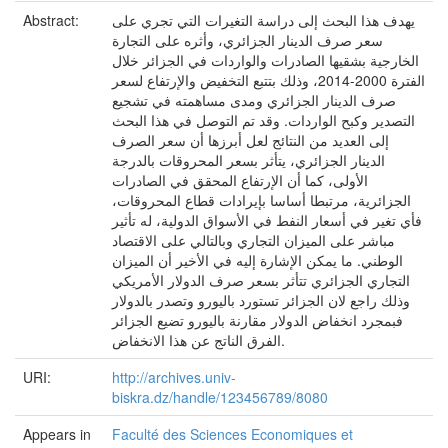
يهدف هذا البحث إلى دراسة التغيرات التي تجري على
Abstract:
سعر صرف الدينار الجزائري، وأثره على التجارة
الخارجية بشقيها الصادرات والواردات في الجزائر خلال
الفترة 2000-2014، وذلك بتتبع التخفيض والإرتفاع لسعر
صرف الدينار الجزائري ومدى مساهمته في تشجيع
التصدير وكبح الواردات. وقد تم التوصل في هذا البحث
إلى العديد من النتائج لعل أبرزها أن سعر الصرف
الدينار الجزائري، يتأثر بسعر المحروقات بالدرجة
الأولى، كما أن الإرتفاع المحقق في الصادرات
الجزائرية، مرتبطا أساسا بإيرادات قطاع المحروقات،
فأي تغير في أسعار النفط في الأسواق الدولية، له تأثير
مباشر على الميزان التجاري وبالتالي على الاقتصاد
الوطني. ما يمكن الإشارة إليه في الأخير أن الميزان
التجاري الجزائري تتأثر بسعر صرف الدولار الأمريكي
وذلك راجع لان الجزائر تستورد باليورو وتصدر بالدولار
فبمجرد انخفاض الدولار مقارنة باليورو تضيع الجزائر
الفرق الناتج عن هذا الانخفاض.
URI:
http://archives.univ-
biskra.dz/handle/123456789/8080
Appears in
Faculté des Sciences Economiques et