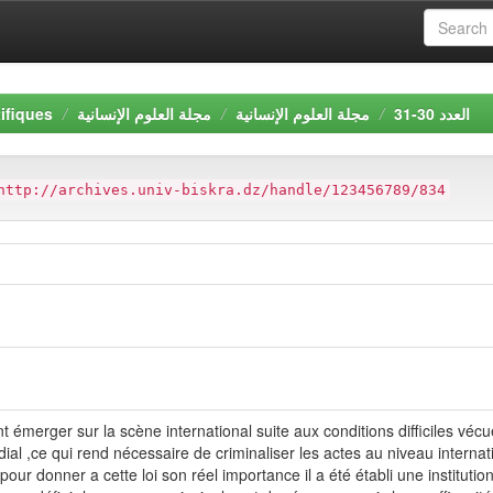
ifiques
مجلة العلوم الإنسانية
مجلة العلوم الإنسانية
العدد 30-31
http://archives.univ-biskra.dz/handle/123456789/834
t émerger sur la scène international suite aux conditions difficiles véc
l ,ce qui rend nécessaire de criminaliser les actes au niveau internatio
 pour donner a cette loi son réel importance il a été établi une instituti