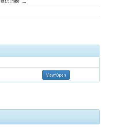
ait limite .....
View/Open