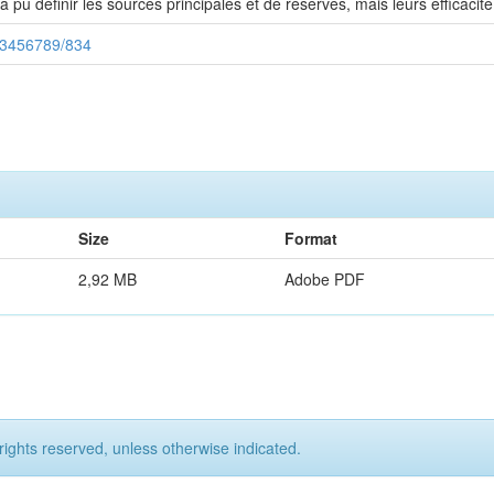
 pu définir les sources principales et de réserves, mais leurs efficacité ét
123456789/834
Size
Format
2,92 MB
Adobe PDF
rights reserved, unless otherwise indicated.