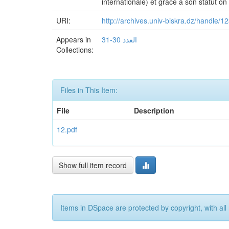
internationale) et grâce a son statut on a
URI:
http://archives.univ-biskra.dz/handle/
Appears in
العدد 30-31
Collections:
Files in This Item:
File
Description
12.pdf
Show full item record
Items in DSpace are protected by copyright, with all 