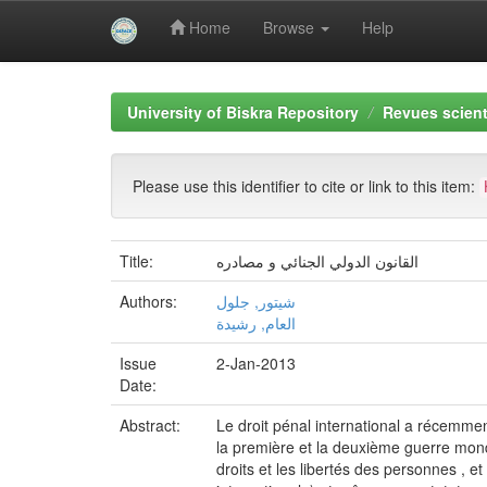
Home
Browse
Help
Skip
navigation
University of Biskra Repository
Revues scient
Please use this identifier to cite or link to this item:
Title:
القانون الدولي الجنائي و مصادره
Authors:
شيتور, جلول
العام, رشيدة
Issue
2-Jan-2013
Date:
Abstract:
Le droit pénal international a récemmen
la première et la deuxième guerre mondia
droits et les libertés des personnes , et