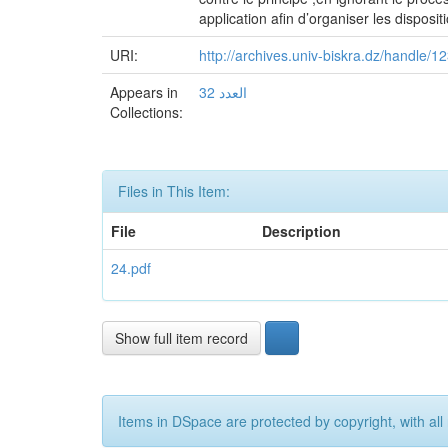
application afin d’organiser les disposi
URI:
http://archives.univ-biskra.dz/handle/
Appears in
العدد 32
Collections:
Files in This Item:
File
Description
24.pdf
Show full item record
Items in DSpace are protected by copyright, with all 