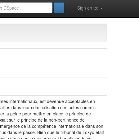
Sign on to:
 crimes internationaux, est devenue acceptables en
rsailles dans leur criminalisation des actes commis
ner la peine pour mettre en place le principe de
posait sur le principe de la non-pertinence de
de l’émergence de la compétence internationale dans son
nnus dans le passé. Bien que le tribunal de Tokyo était
se pose dans quelle mesure peut bénéficier de ces