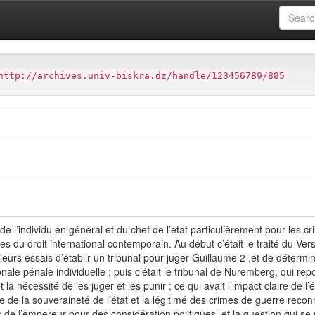
ues
مجلة العلوم الإنسانية
مجلة العلوم الإنسانية
العدد 32
http://archives.univ-biskra.dz/handle/123456789/885
 de l’individu en général et du chef de l’état particulièrement pour les
ipes du droit international contemporain. Au début c’était le traité du Ve
leurs essais d’établir un tribunal pour juger Guillaume 2 ,et de détermi
onale pénale individuelle ; puis c’était le tribunal de Nuremberg, qui re
 et la nécessité de les juger et les punir ; ce qui avait l’impact claire 
pe de la souveraineté de l’état et la légitimé des crimes de guerre reco
ès de l’empereur pour des considération politiques, et la question qui 