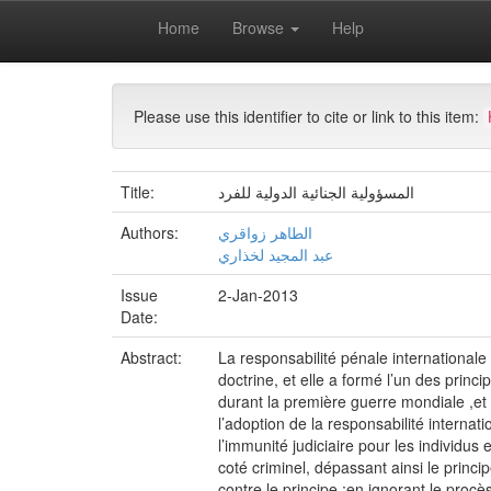
Skip
Home
Browse
Help
navigation
University of Biskra Repository
Revues scientifiq
Please use this identifier to cite or link to this item:
Title:
المسؤولية الجنائية الدولية للفرد
Authors:
الطاهر زواقري
عبد المجيد لخذاري
Issue
2-Jan-2013
Date:
Abstract:
La responsabilité pénale internationale
doctrine, et elle a formé l’un des princ
durant la première guerre mondiale ,et 
l’adoption de la responsabilité internati
l’immunité judiciaire pour les individus
coté criminel, dépassant ainsi le princi
contre le principe ;en ignorant le proc