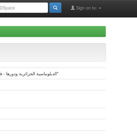
Sign on to:
"الدبلوماسية الجزائرية ودورها - في القضايا الإفريقية 1962 م 1978م الصحراء الغربية وسياسة التمييز العنصري في جنوب إفريقيا أنموذجا"