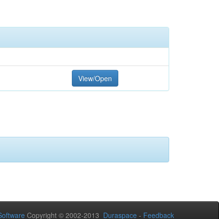
View/Open
oftware
Copyright © 2002-2013
Duraspace
-
Feedback