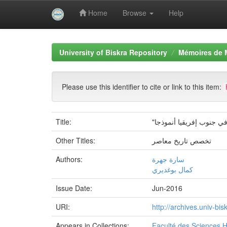
Home
Browse
Help
Skip
navigation
University of Biskra Repository
Mémoires de 
Please use this identifier to cite or link to this item:
Title:
Other Titles:
تخصص تاريخ معاصر
Authors:
سارة جهرة
كمال بوغديري
Issue Date:
Jun-2016
URI:
http://archives.univ-b
Appears in Collections:
Faculté des Sciences 