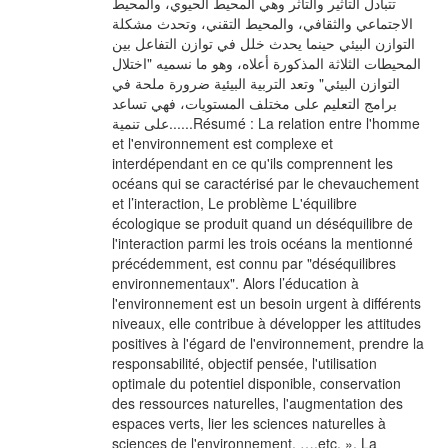
تتبادل التأثير والتأثر وهي المحيط الحيوي، والمحيط
الاجتماعي والثقافي، والمحيط التقني، وتحدث مشكلة
التوازن البيئي حينما يحدث خلل في توازن التفاعل بين
المحيطات الثلاثة المذكورة أعلاه، وهو ما نسميه "اختلال
التوازن البيئي" وتعد التربية البيئية ضرورة ملحة في
برامج التعليم على مختلف المستويات، فهي تساعد
على تنمية......Résumé : La relation entre l'homme
et l'environnement est complexe et
interdépendant en ce qu'ils comprennent les
océans qui se caractérisé par le chevauchement
et l’interaction, Le problème L'équilibre
écologique se produit quand un déséquilibre de
l'interaction parmi les trois océans la mentionné
précédemment, est connu par "déséquilibres
environnementaux". Alors l’éducation à
l'environnement est un besoin urgent à différents
niveaux, elle contribue à développer les attitudes
positives à l'égard de l'environnement, prendre la
responsabilité, objectif pensée, l'utilisation
optimale du potentiel disponible, conservation
des ressources naturelles, l'augmentation des
espaces verts, lier les sciences naturelles à
sciences de l'environnement, ….etc. ». La