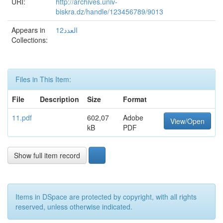
URI:
http://archives.univ-
biskra.dz/handle/123456789/9013
Appears in
العدد12
Collections:
Files in This Item:
File
Description
Size
Format
11.pdf
602,07
Adobe
View/Open
kB
PDF
Show full item record
Items in DSpace are protected by copyright, with all rights
reserved, unless otherwise indicated.