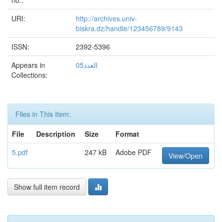
no.:
URI:
http://archives.univ-
biskra.dz/handle/123456789/9143
ISSN:
2392-5396
Appears in
العدد05
Collections:
Files in This Item:
File
Description
Size
Format
5.pdf
247 kB
Adobe PDF
View/Open
Show full item record