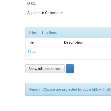
ISSN:
Appears in Collections:
Files in This Item:
File
Description
15.pdf
Show full item record
Items in DSpace are protected by copyright, with all 