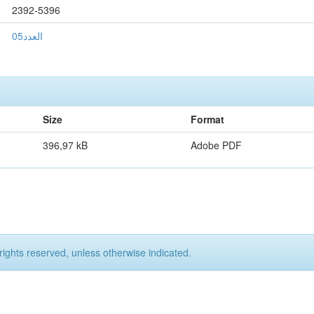
2392-5396
العدد05
Size
Format
396,97 kB
Adobe PDF
rights reserved, unless otherwise indicated.