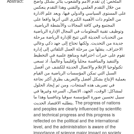
Abstract:
الملخص: إن تقدم الأمم والشعوب يتأثر بشكل واضح
من خلال التقدم العلمي والتقني وهذا التقدم ينعكس
على المستوى السياسي والدولي فيها، ويعد علم الادارة
من العلوم ذات الأهمية الكبرى التي أثرها واقعا على
المجتمع وفي كافة المجالات والأنشطة الرياضية.
وتوظيف تقنية المعلومات في المجال الإدارة الرياضية
من التحديات الحديثة التي تتيح للإدارة الرياضة مرحلة
جديدة من التحديث. ولكنها تحتاج إلى جهد ذكي وعالي
الاحتراف، ينقلها من مرحلة العمل التلقائي إلى إدارة
تقوم على خبرات احترافية ومناهج علمية في التخطيط
والتنفيذ والمنافسة محلياً وإقليمياً وعالمياً، اذ تسعى
تكنولوجيا الإعلام والاتصال الحديثة للكشف عن أفضل
السبل التي تمكن المؤسسات الرياضية من القيام
بعملية الإنتاج بشكل أفضل والتعريف بطرق أكثر نجاعة
في تصريف هذه المنتجات، ومن ثم إيجاد الحلول
لمشاكل: الوقت، الجهد، الاتصال، السرعة وغيرها في
سبيل تحسين صورة المؤسسة سوقيا وتنافسيا وهذا ما
يتطلبه الاقتصاد الحديث. The progress of nations
and peoples are clearly influenced by scientific
and technical progress and this progress is
reflected on the political and the international
level, and the administration is aware of the
importance of science major impact on society