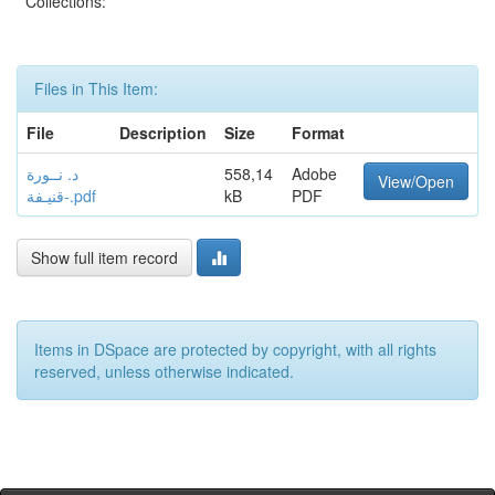
Collections:
Files in This Item:
File
Description
Size
Format
د. نــورة
558,14
Adobe
View/Open
قنيـفة-.pdf
kB
PDF
Show full item record
Items in DSpace are protected by copyright, with all rights
reserved, unless otherwise indicated.