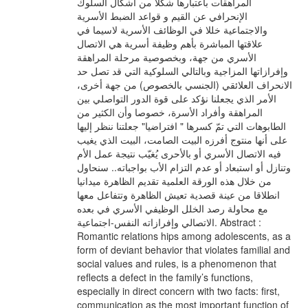
المراهقات باعتبارها شكلا من أشكال السلوك
الإنحرافي عن القيم و قواعد الضبط الأسرية
والاجتماعية خللا في الوظائف الأسرية لاسيما في
علاقتها المباشرة بأهم وظيفة أسرية هي الاتصال
الأسري من جهة، وبخصوصية مرحلة المراهقة
وإفرازاتها المزاجية وبالتالي السلوكية التي قد تصل حد
الانحراف العلائقي (الجنسي بالخصوص) من جهة أخرى،
الأمر الذي يجعلنا نؤكد على قوة الدور التواصلي بين
المراهقة وأفراد الأسرة، خصوصا وأن الكثير من
الطابوهات التي تمّ كسرها " افتراضيا" جعلتنا ننظر إليها
على أنها منتوج أفرزه البيت الصامت، البيت الذي يغيب
فيه الاتصال الأسري أو بالأحرى يُغيّب نتيجة عمل الأم
وتنازل أو استبعاد أو عدم التزام الأب بواجباته.. سنحاول
من خلال هذه الورقة العلمية تقديم الظاهرة ميدانيا
انطلاقا من عينة قصدية تعيش الظاهرة وتتفاعل معها
مع محاولة رصد الخلل الوظيفي الأسري في بعده
الاتصالي وإفرازاته النفس-اجتماعية. Abstract :
Romantic relations hips among adolescents, as a
form of deviant behavior that violates familial and
social values and rules, is a phenomenon that
reflects a defect in the family’s functions,
especially in direct concern with two facts: first,
communication as the most important function of