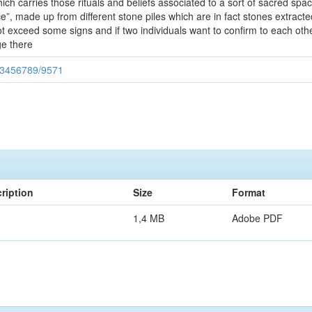
ich carries those rituals and beliefs associated to a sort of sacred space
, made up from different stone piles which are in fact stones extracted f
ot exceed some signs and if two individuals want to confirm to each othe
e there
123456789/9571
ription
Size
Format
1,4 MB
Adobe PDF