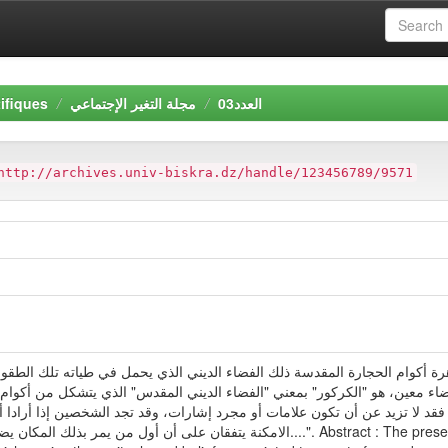
ifiques
مجلة التغير الإجتماعي
العدد03
http://archives.univ-biskra.dz/handle/123456789/9571
رة أكوام الحجارة المقدسة ذلك الفضاء الديني الذي يحمل في طياته تلك الط
ء معين، هو "الكركور" بمعني "الفضاء الديني المقدس" الذي يتشكل من أكوام ا
قد لا تزيد عن أن تكون علامات أو مجرد إشارات، وقد تجد الشخصين إذا أرادا أن
الامكنة يتفقان ....". Abstract : The present paper highlights the phenomenon of piling