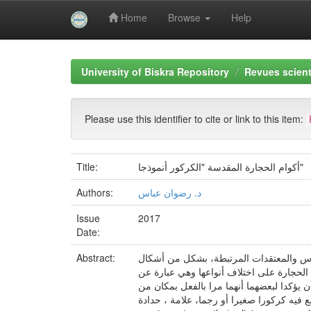
Home
Browse
Help
Skip
navigation
University of Biskra Repository
Revues scient
Please use this identifier to cite or link to this item:
Title:
أكوام الحجارة المقدسة "الكركور أنموذجا"
Authors:
د. رضوان عباس
Issue
2017
Date:
Abstract:
قوس والمعتقدات المرتبطة، بشكل من أشكال
لحجارة على اختلاف أنواعها وهي عبارة عن
 يؤكدا لبعضهما أنهما مرا بالفعل بمكان من
على أن أول من يمر بذلك المكان يضع فيه كركورا صغيرا أو رجما، علامة ، حدادة