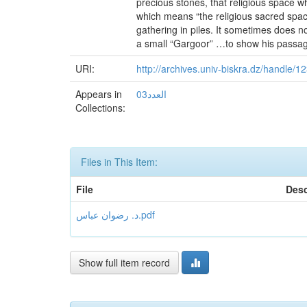
precious stones, that religious space wh
which means “the religious sacred space”
gathering in piles. It sometimes does n
a small “Gargoor” …to show his passag
URI:
http://archives.univ-biskra.dz/handle/
Appears in
العدد03
Collections:
Files in This Item:
File
Desc
د. رضوان عباس.pdf
Show full item record