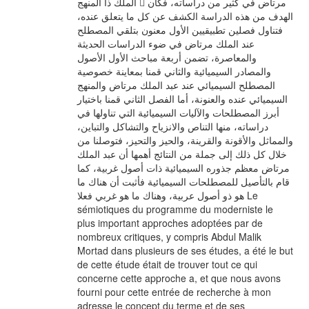
الملك ذا المنهج 􀀰 مرتاض في كثير من دراساته، فكان
الهدف من هذه الدراسة الكشف عن كل ما يتعلق عنده،
فتناول فصلين تطبيقيين الأول معنون بتلقي المصطلح
عند الملك مرتاض في ضوء الدراسات الحديثة
والمعاصرة، تضمن أربعة مباحث الأول الأصول
والمصادر السيميائية والثاني قمنا بمعاينة خصوصية
المصطلح السيميائي عند عبد الملك مرتاض والمنهج
السيميائي عنده والعنونة، أما الفصل الثاني قمنا باختيار
أبرز المصطلحات والآليات السيميائية التي تناولها في
دراساته، منها التناص والانزياح والتشاكل والتباين،
والمماثل والأقونة والقرينة، والحيز والتحيز، فتوصلنا من
خلال كل ذلك إلى جملة من النتائج أهمها أن عبد الملك
مرتاض معظم جذوره السيميائية ذات أصول غربية، كما
قام بالتأصيل للمصطلحات السيميائية فأثبت أن هناك ما
هو ذو أصول عربية، وهناك ما هو غربي فعلا Le
sémiotiques du programme du moderniste le
plus important approches adoptées par de
nombreux critiques, y compris Abdul Malik
Mortad dans plusieurs de ses études, a été le but
de cette étude était de trouver tout ce qui
concerne cette approche a, et que nous avons
fourni pour cette entrée de recherche à mon
adresse le concept du terme et de ses