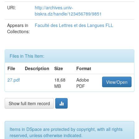
URI:
http://archives.univ-
biskra.dz/handle/123456789/9851
Appears in
Faculté des Lettres et des Langues FLL
Collections:
Files in This Item:
File
Description
Size
Format
27.pdf
18,68
Adobe
View/Open
MB
PDF
Show full item record
Items in DSpace are protected by copyright, with all rights
reserved, unless otherwise indicated.