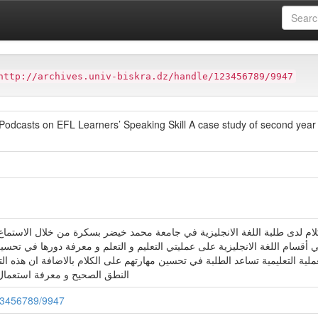
ter
Faculté des Lettres et des Langues FLL
http://archives.univ-biskra.dz/handle/123456789/9947
l Podcasts on EFL Learners’ Speaking Skill A case study of second yea
ام لدى طلبة اللغة الانجليزية في جامعة محمد خيضر بسكرة من خلال الاستماع 
أقسام اللغة الانجليزية على عمليتي التعليم و التعلم و معرفة دورها في تحسين
لية التعليمية تساعد الطلبة في تحسين مهارتهم على الكلام بالاضافة ان هذه ال
النطق الصحيح و معرفة استعمال ا
123456789/9947