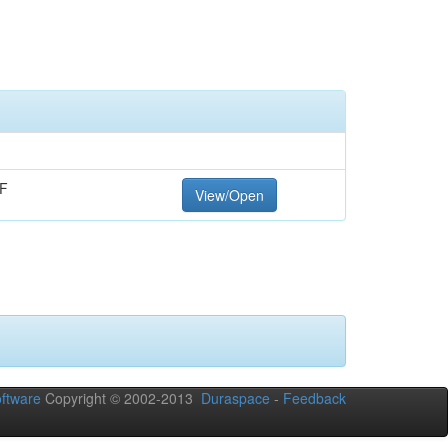
F
View/Open
ftware
Copyright © 2002-2013
Duraspace
-
Feedback