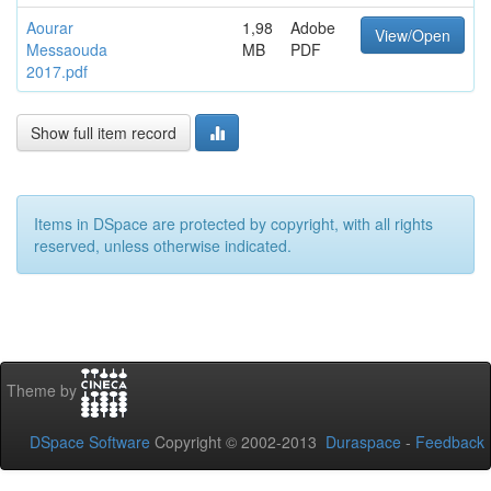
Aourar
1,98
Adobe
View/Open
Messaouda
MB
PDF
2017.pdf
Show full item record
Items in DSpace are protected by copyright, with all rights
reserved, unless otherwise indicated.
Theme by
DSpace Software
Copyright © 2002-2013
Duraspace
-
Feedback