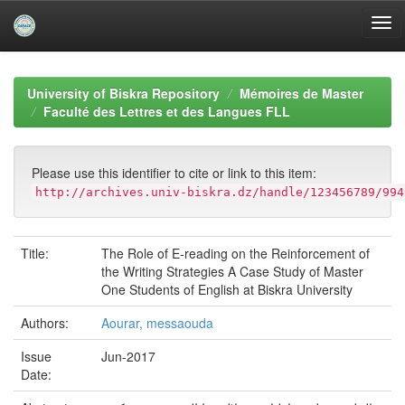
Skip
navigation
University of Biskra Repository
Mémoires de Master
Faculté des Lettres et des Langues FLL
Please use this identifier to cite or link to this item:
http://archives.univ-biskra.dz/handle/123456789/994
Title:
The Role of E-reading on the Reinforcement of
the Writing Strategies A Case Study of Master
One Students of English at Biskra University
Authors:
Aourar, messaouda
Issue
Jun-2017
Date: