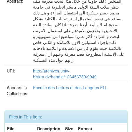
Abstract:
الملخص : لقد حاولنا من خلال هذا البحث معرفة كيف
ينظر طلاب السنة الاولى ماستر انجليزية في جامعة
محمد خيضر بسكرة الى استعمال القراءة و هل ذلك
يساعد في تحفيز استعمال استراتيجيات الكتابة بشكل
صحيح ام لا و أيضا أردنا معرفة اذا كان أساتذة اللغة
الانجليزية يحفزون تلاميذهم على استعمال الانترنت
للبحث و القراءة أكثر على المواضيع التي تستهويهم و
ذلك باجراء استبيانين الاول للاساتذة و الثاني خاص
بالتلاميذ حيث يقوم كل من الاساتذة و التلاميذ بالاجابة
على الاسئلة المطروحة قصد معرفة وعيهم ازاء معرفة
رأيهم حول هذه المشكلة
URI:
http://archives.univ-
biskra.dz/handle/123456789/9949
Appears in
Faculté des Lettres et des Langues FLL
Collections:
Files in This Item:
File
Description
Size
Format