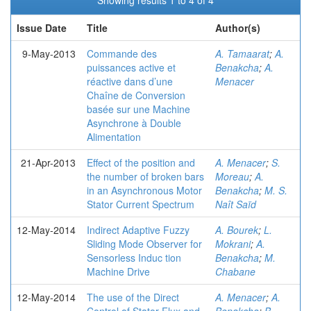
Showing results 1 to 4 of 4
Issue Date
Title
Author(s)
9-May-2013
Commande des
A. Tamaarat
;
A.
puissances active et
Benakcha
;
A.
réactive dans d’une
Menacer
Chaîne de Conversion
basée sur une Machine
Asynchrone à Double
Alimentation
21-Apr-2013
Effect of the position and
A. Menacer
;
S.
the number of broken bars
Moreau
;
A.
in an Asynchronous Motor
Benakcha
;
M. S.
Stator Current Spectrum
Naît Saïd
12-May-2014
Indirect Adaptive Fuzzy
A. Bourek
;
L.
Sliding Mode Observer for
Mokrani
;
A.
Sensorless Induc tion
Benakcha
;
M.
Machine Drive
Chabane
12-May-2014
The use of the Direct
A. Menacer
;
A.