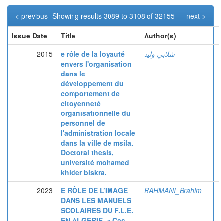
< previous
Showing results 3089 to 3108 of 32155
next >
Issue Date
Title
Author(s)
2015
e rôle de la loyauté
شلابي وليد
envers l'organisation
dans le
développement du
comportement de
citoyenneté
organisationnelle du
personnel de
l'administration locale
dans la ville de msila.
Doctoral thesis,
université mohamed
khider biskra.
2023
E RÔLE DE L’IMAGE
RAHMANI_Brahim
DANS LES MANUELS
SCOLAIRES DU F.L.E.
EN ALGERIE. « Cas