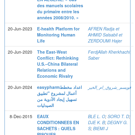
des manuels scolaires
du primaire entre les
années 2008/2010. »
20-Jun-2023
E-health Platform for
AFREN Radja et
Monitoring Human
AHMID Salsabil et
Life
ZERDOUMI Hajer
20-Jun-2020
The East-West
FerdjAllah Kherkhachi,
Conflict: Rethinking
Saber
U.S.–China Bilateral
Relations and
Economic Rivalry
20-Jun-2024
easypharmاعداد مخطط
قويسم_شروق_ام_الخير
أعمال لمشروع "تطبيق
تسهيل إيجاد الأدوية من
الصيدليات
8-Dec-2015
EAUX
BLE L. O
;
SORO T. D
;
CONDITIONNEES EN
DJE K. B
;
DEGNY G.
SACHETS : QUELS
S
;
BIEMI J
RISQUES