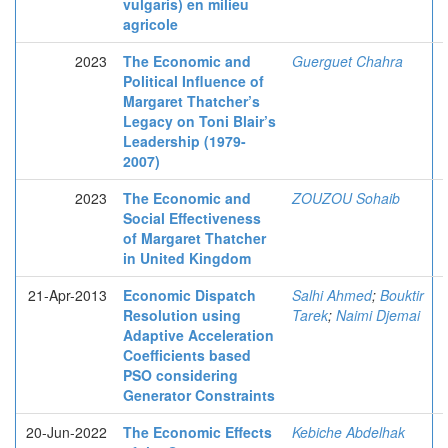
vulgaris) en milieu
agricole
2023
The Economic and
Guerguet Chahra
Political Influence of
Margaret Thatcher’s
Legacy on Toni Blair’s
Leadership (1979-
2007)
2023
The Economic and
ZOUZOU Sohaib
Social Effectiveness
of Margaret Thatcher
in United Kingdom
21-Apr-2013
Economic Dispatch
Salhi Ahmed
;
Bouktir
Resolution using
Tarek
;
Naimi Djemai
Adaptive Acceleration
Coefficients based
PSO considering
Generator Constraints
20-Jun-2022
The Economic Effects
Kebiche Abdelhak