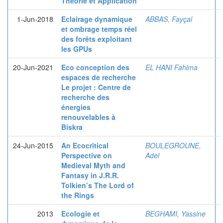
Théorie et Application
1-Jun-2018
Eclairage dynamique
ABBAS, Fayçal
et ombrage temps réel
des forêts exploitant
les GPUs
20-Jun-2021
Eco conception des
EL HANI Fahima
espaces de recherche
Le projet : Centre de
recherche des
énergies
renouvelables à
Biskra
24-Jun-2015
An Ecocritical
BOULEGROUNE,
Perspective on
Adel
Medieval Myth and
Fantasy in J.R.R.
Tolkien’s The Lord of
the Rings
2013
Ecologie et
BEGHAMI, Yassine