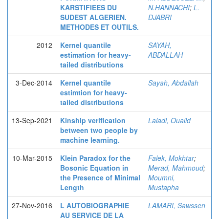
KARSTIFIEES DU
N.HANNACHI
;
L.
SUDEST ALGERIEN.
DJABRI
METHODES ET OUTILS.
2012
Kernel quantile
SAYAH,
estimation for heavy-
ABDALLAH
tailed distributions
3-Dec-2014
Kernel quantile
Sayah, Abdallah
estimtion for heavy-
tailed distributions
13-Sep-2021
Kinship verification
Laiadi, Oualid
between two people by
machine learning.
10-Mar-2015
Klein Paradox for the
Falek, Mokhtar
;
Bosonic Equation in
Merad, Mahmoud
;
the Presence of Minimal
Moumni,
Length
Mustapha
27-Nov-2016
L AUTOBIOGRAPHIE
LAMARI, Sawssen
AU SERVICE DE LA