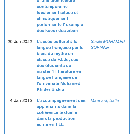
d' une architecture
contemporaine
localement situee et
climatiquement
performante l' exemple
des ksour des ziban
20-Jun-2022
L'accès culturel à la
Souiki MOHAMED
langue française par le
SOFIANE
biais du mythe en
classe de F.L.E., cas
des étudiants de
master 1 littérature en
langue française de
l'université Mohamed
Khider Biskra
4-Jan-2015
L'accompagnement des
Maanani, Safia
apprenants dans la
cohérence textuelle
dans la production
écrite en FLE