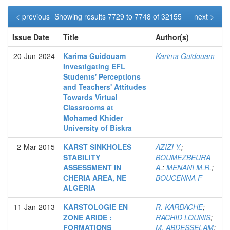
< previous
Showing results 7729 to 7748 of 32155
next >
Issue Date
Title
Author(s)
20-Jun-2024
Karima Guidouam
Karima Guidouam
Investigating EFL
Students' Perceptions
and Teachers' Attitudes
Towards Virtual
Classrooms at
Mohamed Khider
University of Biskra
2-Mar-2015
KARST SINKHOLES
AZIZI Y.
;
STABILITY
BOUMEZBEURA
ASSESSMENT IN
A.
;
MENANI M.R.
;
CHERIA AREA, NE
BOUCENNA F
ALGERIA
11-Jan-2013
KARSTOLOGIE EN
R. KARDACHE
;
ZONE ARIDE :
RACHID LOUNIS
;
FORMATIONS
M. ABDESSELAM
;