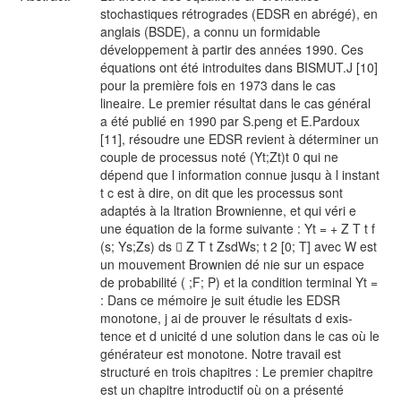
stochastiques rétrogrades (EDSR en abrégé), en
anglais (BSDE), a connu un formidable
développement à partir des années 1990. Ces
équations ont été introduites dans BISMUT.J [10]
pour la première fois en 1973 dans le cas
lineaire. Le premier résultat dans le cas général
a été publié en 1990 par S.peng et E.Pardoux
[11], résoudre une EDSR revient à déterminer un
couple de processus noté (Yt;Zt)t 0 qui ne
dépend que l information connue jusqu à l instant
t c est à dire, on dit que les processus sont
adaptés à la ltration Brownienne, et qui véri e
une équation de la forme suivante : Yt = + Z T t f
(s; Ys;Zs) ds 􀀀 Z T t ZsdWs; t 2 [0; T] avec W est
un mouvement Brownien dé nie sur un espace
de probabilité ( ;F; P) et la condition terminal Yt =
: Dans ce mémoire je suit étudie les EDSR
monotone, j ai de prouver le résultats d exis-
tence et d unicité d une solution dans le cas où le
générateur est monotone. Notre travail est
structuré en trois chapitres : Le premier chapitre
est un chapitre introductif où on a présenté