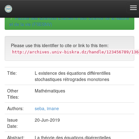
Skip
navigation
University of Biskra Repository
Mémoires de Master
Faculté des Sciences Exactes et des Science de la Nature
et de la vie (FSESNV)
Please use this identifier to cite or link to this item:
http://archives.univ-biskra.dz/handle/123456789/136
Title:
L existence des équations différentilles
stochastiques rétrogrades monotones
Other
Mathématiques
Titles:
Authors:
seba, imane
Issue
20-Jun-2019
Date:
Abstract:
La théorie des équations di¤érentielles