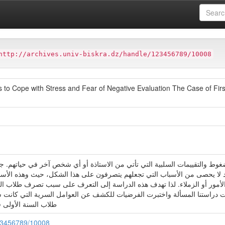
ter
Faculté des Lettres et des Langues FLL
http://archives.univ-biskra.dz/handle/123456789/10008
o Cope with Stress and Fear of Negative Evaluation The Case of Firs
لضغوط والتقييمات السلبية التي تأتي من الاستاذة أو أي شخص آخر في حياتهم. ج
دد لا يحصى من الأسباب التي تجعلهم يتصرفون على هذا الشكل، حيث وهذه الأسب
 الأمور أو الزملاء. لذا تهدف هذه الدراسة إلى التعرف على سبب تصرف طلاب الج
لت دراستنا المسألة واختبرت الفرضيات للكشف عن العوامل السرية التي كانت سب
طلاب السنة الأولى في
/123456789/10008