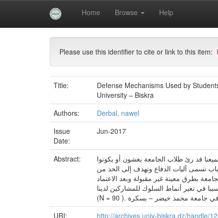
Skip
Home
Browse
Help
navigation
University of Biskra Repository
Mémoires de Mas
Please use this identifier to cite or link to this item:
Title:
Defense Mechanisms Used by Students t
University – Biskra
Authors:
Derbal, nawel
Issue
Jun-2017
Date:
Abstract:
ميعنا قد رئ طلاب الجامعة يغشون أو يكونوا
اب تسمى آليات الدفاع وتهدف إلى الحد من
امعة بطرق معينة غير مقبولة وبعد الاعتماد
با في تغير أنماط السلوك للمشاركين لدينا
(N =  جامعة محمد خيضر – بسكرة .( 90
URI:
http://archives.univ-biskra.dz/handle