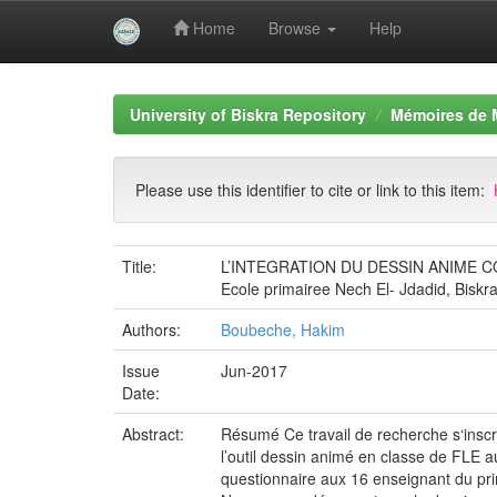
Home
Browse
Help
Skip
navigation
University of Biskra Repository
Mémoires de 
Please use this identifier to cite or link to this item:
Title:
L’INTEGRATION DU DESSIN ANIME CO
Ecole primairee Nech El- Jdadid, Biskr
Authors:
Boubeche, Hakim
Issue
Jun-2017
Date:
Abstract:
Résumé Ce travail de recherche s‘inscri
l’outil dessin animé en classe de FLE 
questionnaire aux 16 enseignant du pr