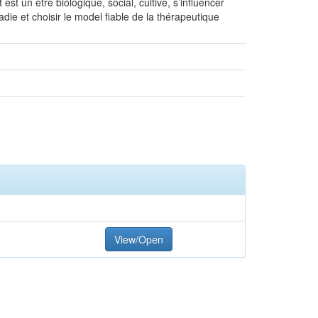
est un être biologique, social, cultivé, s’influencer
ladie et choisir le model fiable de la thérapeutique
View/Open