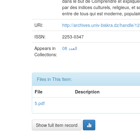
dans le but de Comprendre et expliquer la
par des indices culturels, religieux, et 
entre de tous qui est moderne, populair
URI:
http://archives.univ-biskra.dz/handle/
ISSN:
2253-0347
Appears in
العدد 08
Collections:
Files in This Item:
File
Description
5.pdf
Show full item record