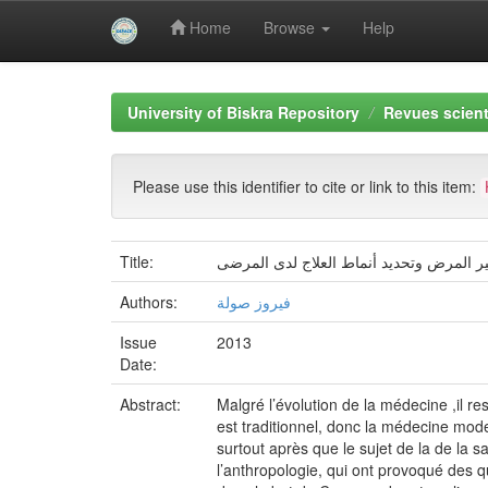
Home
Browse
Help
Skip
navigation
University of Biskra Repository
Revues scient
Please use this identifier to cite or link to this item:
Title:
Authors:
فيروز صولة
Issue
2013
Date:
Abstract:
Malgré l’évolution de la médecine ,il r
est traditionnel, donc la médecine mo
surtout après que le sujet de la de la 
l’anthropologie, qui ont provoqué des que