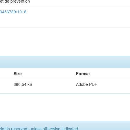
et de prévention
123456789/1018
Size
Format
360,54 kB
Adobe PDF
rights reserved, unless otherwise indicated.