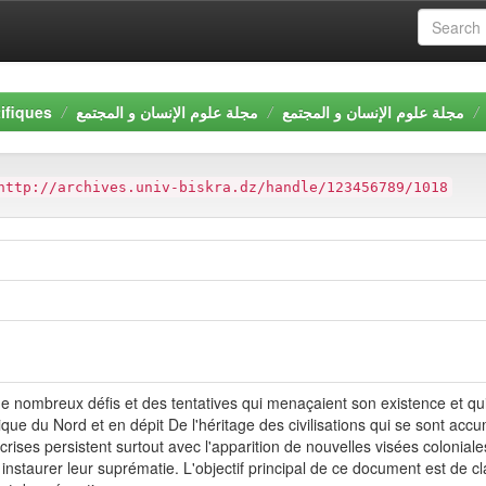
ifiques
مجلة علوم الإنسان و المجتمع
مجلة علوم الإنسان و المجتمع
http://archives.univ-biskra.dz/handle/123456789/1018
 de nombreux défis et des tentatives qui menaçaient son existence et q
ique du Nord et en dépit De l'héritage des civilisations qui se sont accu
s crises persistent surtout avec l'apparition de nouvelles visées coloni
instaurer leur suprématie. L'objectif principal de ce document est de clar