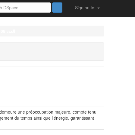
Sign on to:
العدد 08
qui demeure une préoccupation majeure, compte tenu
agement du temps ainsi que l'énergie, garantissant