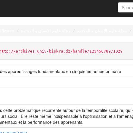
ifiques
مجلة علوم الإنسان و المجتمع
مجلة علوم الإنسان و المجتمع
http://archives.univ-biskra.dz/handle/123456789/1029
t des apprentissages fondamentaux en cinquième année primaire
s cette problématique récurrente autour de la temporalité scolaire, 
ours social. Elle reste même indispensable à l'optimisation et à l'amén
damentaux et la performance des apprenants.