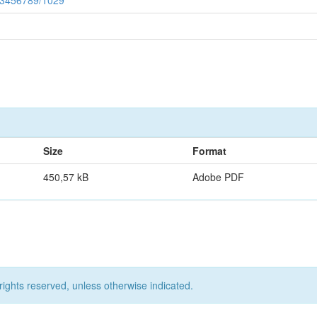
123456789/1029
Size
Format
450,57 kB
Adobe PDF
rights reserved, unless otherwise indicated.