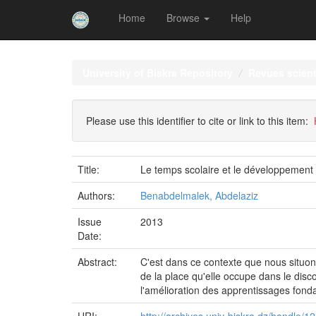
Home
Browse
Help
Skip
navigation
University of Biskra Repository
Revues scient
Please use this identifier to cite or link to this item:
Title:
Le temps scolaire et le développemen
Authors:
Benabdelmalek, Abdelaziz
Issue
2013
Date:
Abstract:
C'est dans ce contexte que nous situon
de la place qu'elle occupe dans le disc
l'amélioration des apprentissages fon