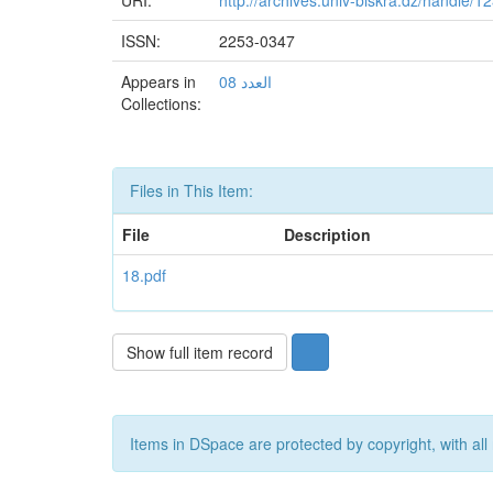
URI:
http://archives.univ-biskra.dz/handle/
ISSN:
2253-0347
Appears in
العدد 08
Collections:
Files in This Item:
File
Description
18.pdf
Show full item record
Items in DSpace are protected by copyright, with all 