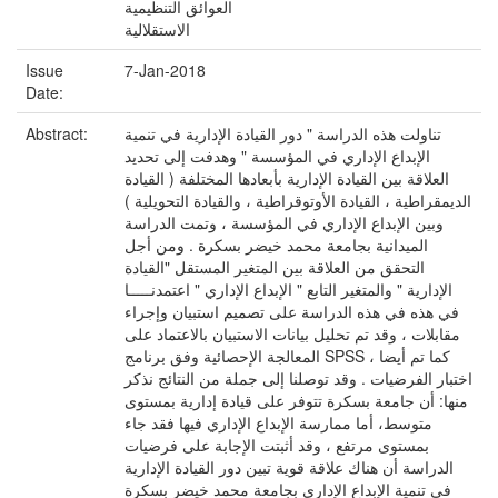
العوائق التنظيمية
الاستقلالية
Issue
7-Jan-2018
Date:
تناولت هذه الدراسة " دور القيادة الإدارية في تنمية
Abstract:
الإبداع الإداري في المؤسسة " وهدفت إلى تحديد
العلاقة بين القيادة الإدارية بأبعادها المختلفة ( القيادة
الديمقراطية ، القيادة الأوتوقراطية ، والقيادة التحويلية )
وبين الإبداع الإداري في المؤسسة ، وتمت الدراسة
الميدانية بجامعة محمد خيضر بسكرة . ومن أجل
التحقق من العلاقة بين المتغير المستقل "القيادة
الإدارية " والمتغير التابع " الإبداع الإداري " اعتمدنـــــا
في هذه في هذه الدراسة على تصميم استبيان وإجراء
مقابلات ، وقد تم تحليل بيانات الاستبيان بالاعتماد على
المعالجة الإحصائية وفق برنامج SPSS ، كما تم أيضا
اختبار الفرضيات . وقد توصلنا إلى جملة من النتائج نذكر
منها: أن جامعة بسكرة تتوفر على قيادة إدارية بمستوى
متوسط، أما ممارسة الإبداع الإداري فيها فقد جاء
بمستوى مرتفع ، وقد أثبتت الإجابة على فرضيات
الدراسة أن هناك علاقة قوية تبين دور القيادة الإدارية
في تنمية الإبداع الإداري بجامعة محمد خيضر بسكرة