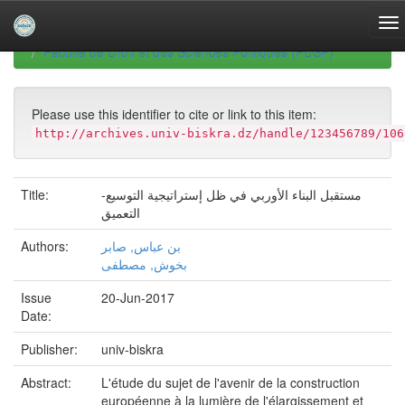
Skip
navigation
University of Biskra Repository
Mémoires de Master
Faculté de Droit et des Sciences Politiques (FDSP)
Please use this identifier to cite or link to this item:
http://archives.univ-biskra.dz/handle/123456789/106
Title:
مستقبل البناء الأوربي في ظل إستراتيجية التوسيع-
التعميق
Authors:
بن عباس, صابر
بخوش, مصطفى
Issue
20-Jun-2017
Date:
Publisher:
univ-biskra
Abstract:
L'étude du sujet de l'avenir de la construction
européenne à la lumière de l'élargissement et