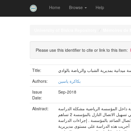
Home
Browse
Help
Skip
navigation
University of Biskra Repository
Mémoires de 
Please use this identifier to cite or link to this item:
ة ميدانية بمديرية الشباب والرياضة بالوادي
Title:
بكاكرة ياسين
Authors:
Issue
Sep-2018
Date:
مية داخل المؤسسة الرياضية مشكلة الدراسة
Abstract:
ما هو دور الثقافة التنظيمية في تفعيل الاتصال داخل المؤسسة الرياضية فرضيات الجزئية للدراسة 1 تساهم القيم التنظيمية بالمؤسسة في تسهيل الاتصال النازل بالمؤسسة 2 تساهم
في الحفاظ على عملية الاتصال الصاعد بالمؤسسة . إجراءات الدراسة
ملت جميع عمال مديرية الشباب والرياضة بالوادي و هو 48عاملا. المجال المكاني أجريت هذه الدراسة على مستوى مديريرية