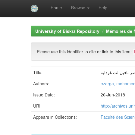
Home
Browse
Help
Skip
navigation
University of Biskra Repository
Mémoires de 
Please use this identifier to cite or link to this item:
Title:
صر تافيل لت غرداية
Authors:
ezarga, mohamed
Issue Date:
20-Jun-2018
URI:
http://archives.u
Appears in Collections:
Faculté des Scien