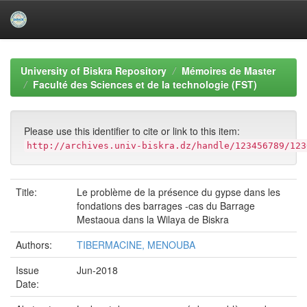
Skip
navigation
University of Biskra Repository
Mémoires de Master
Faculté des Sciences et de la technologie (FST)
Please use this identifier to cite or link to this item:
http://archives.univ-biskra.dz/handle/123456789/123
Title:
Le problème de la présence du gypse dans les
fondations des barrages -cas du Barrage
Mestaoua dans la Wilaya de Biskra
Authors:
TIBERMACINE, MENOUBA
Issue
Jun-2018
Date: