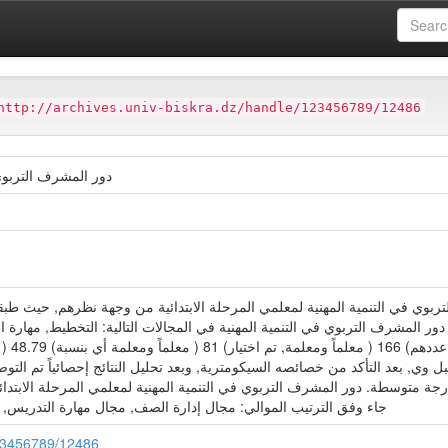
ter
Faculté des Sciences Humaines et Sociales (FSHS)
http://archives.univ-biskra.dz/handle/123456789/12486
دور المشرف التربوي
ربوي في التنمية المهنية لمعلمي المرحلة الابتدائية من وجهة نظرهم, حيث طبقت
 المشرف التربوي في التنمية المهنية في المجالات التالية: التخطيط, مهارة ال
مجتمع ال
ل وي, بعد التأكد من خصائصه السيكومترية, وبعد تحليل النتائج إحصائياً تم الت
درجة متوسطة. دور المشرف التربوي في التنمية المهنية لمعلمي المرحلة الابتدا
جاء وفق الترتيب الموالي: مجال إدارة الصف, مجال مهارة التدريس, م
/123456789/12486