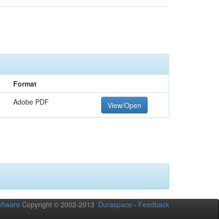
Format
Adobe PDF
View/Open
ftware
Copyright © 2002-2013
Duraspace
-
Feedback