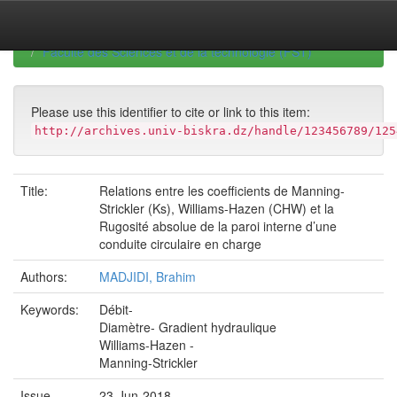
Skip
navigation
University of Biskra Repository
Mémoires de Master
Faculté des Sciences et de la technologie (FST)
Please use this identifier to cite or link to this item:
http://archives.univ-biskra.dz/handle/123456789/125
Title:
Relations entre les coefficients de Manning-
Strickler (Ks), Williams-Hazen (CHW) et la
Rugosité absolue de la paroi interne d’une
conduite circulaire en charge
Authors:
MADJIDI, Brahim
Keywords:
Débit-
Diamètre- Gradient hydraulique
Williams-Hazen -
Manning-Strickler
Issue
23-Jun-2018