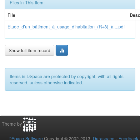
Files in This Item:
File
Desc
Etude_d’un_bâtiment_à_usage_d’habitation_(R+8)_à....pdf
Show full item record
Items in DSpace are protected by copyright, with all rights
reserved, unless otherwise indicated.
Theme by
DSpace Software
Copyright © 2002-2013
Duraspace
-
Feedback