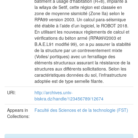
bâtiment à usage d‘habitation (R+8), implanté à
la wilaya de Setif, cette région est classée en
zone de moyenne sismicité (Zone IIa) selon le
RPA99 version 2003. Un calcul para-séismique
été établie à l’aide d’un logiciel, le ROBOT 2018.
En utilisant les nouveaux règlements de calcul et
vérifications du béton armé (RPA99V2003 et
B.A.E.L91 modifié 99), on a pu assurer la stabilité
de la structure par un contreventement mixte
(Voiles/ portiques) avec un ferraillage des
éléments structuraux assurant la résistance de la
structures aux différents sollicitations. Selon les
caractéristiques données du sol, l’infrastructure
adoptée est de type semelle filante.
URI:
http://archives.univ-
biskra.dz/handle/123456789/12674
Appears in
Faculté des Sciences et de la technologie (FST)
Collections: