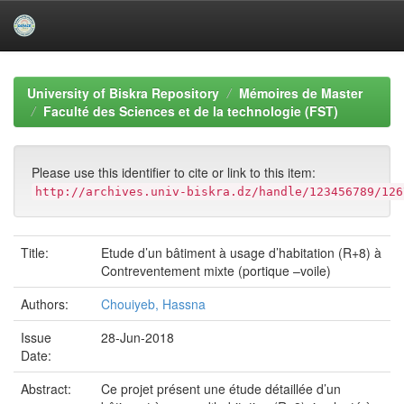
Skip
navigation
University of Biskra Repository
Mémoires de Master
Faculté des Sciences et de la technologie (FST)
Please use this identifier to cite or link to this item:
http://archives.univ-biskra.dz/handle/123456789/126
Title:
Etude d’un bâtiment à usage d’habitation (R+8) à
Contreventement mixte (portique –voile)
Authors:
Chouiyeb, Hassna
Issue
28-Jun-2018
Date:
Abstract:
Ce projet présent une étude détaillée d’un