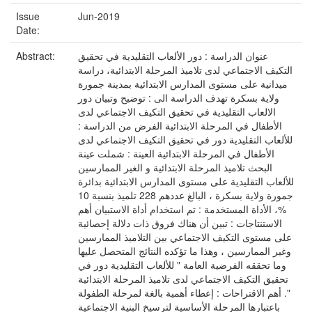
Issue
Jun-2019
Date:
Abstract:
عنوان الدراسة : دور الألعاب التقليدية في تحقيق
التكيف الاجتماعي لدى تلاميذ المرحلة الابتدائية، دراسة
ميدانية على مستوى المدارس الابتدائية بمدينة جمورة
ولاية بسكرة تهدف الدراسة الى : توضيح وتبيان دور
الالعاب التقليدية في تحقيق التكيف الاجتماعي لدى
الأطفال في المرحلة الابتدائية الفرض من الدراسة :
للألعاب التقليدية دور في تحقيق التكيف الاجتماعي لدى
الأطفال في المرحلة الابتدائية العينة : شملت عينة
البحث تلاميذ المرحلة الابتدائية و الغير الممارسين
للألعاب التقليدية على مستوى المدارس الابتدائية بدائرة
جمورة ولاية بسكرة ، البالغ عددهم 228 تلميذ بنسبة 10
%، الأداة المستخدمة : تم استخدام أداة الاستبيان أهم
الاستنتاجات : تبين أن هناك فروق ذات دلالة إحصائية
على مستوى التكيف الاجتماعي بين التلاميذ الممارسين
وغير الممارسين ، وهذا ما تؤكده النتائج المتحصل عليها
وما تحققه الفرضية العامة " للألعاب التقليدية دور في
تحقيق التكيف الاجتماعي لدى تلاميذ المرحلة الابتدائية
". أهم الاقتراحات : إعطاء أهمية بالغة لمرحلة الطفولة
باعتبارها المرحلة الأساسية لترسيخ البنية الاجتماعية