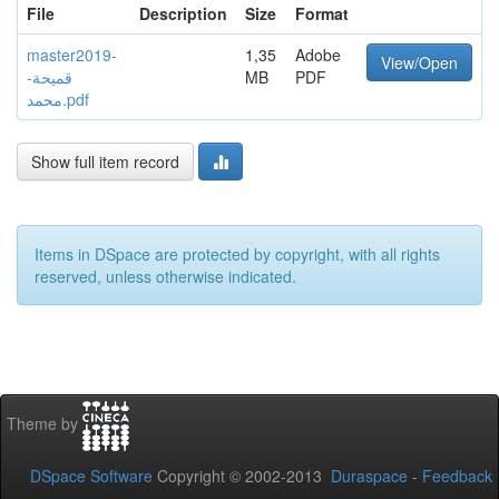
File
Description
Size
Format
master2019-
1,35
Adobe
View/Open
قميحة-
MB
PDF
محمد.pdf
Show full item record
Items in DSpace are protected by copyright, with all rights
reserved, unless otherwise indicated.
Theme by
DSpace Software
Copyright © 2002-2013
Duraspace
-
Feedback