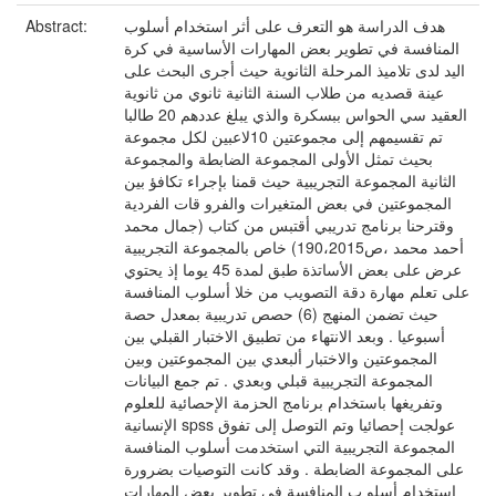
Abstract:
هدف الدراسة هو التعرف على أثر استخدام أسلوب
المنافسة في تطوير بعض المهارات الأساسية في كرة
اليد لدى تلاميذ المرحلة الثانوية حيث أجرى البحث على
عينة قصديه من طلاب السنة الثانية ثانوي من ثانوية
العقيد سي الحواس ببسكرة والذي يبلغ عددهم 20 طالبا
تم تقسيمهم إلى مجموعتين 10لاعبين لكل مجموعة
بحيث تمثل الأولى المجموعة الضابطة والمجموعة
الثانية المجموعة التجريبية حيث قمنا بإجراء تكافؤ بين
المجموعتين في بعض المتغيرات والفرو قات الفردية
وقترحنا برنامج تدريبي أقتبس من كتاب (جمال محمد
أحمد محمد ،ص190،2015) خاص بالمجموعة التجريبية
عرض على بعض الأساتذة طبق لمدة 45 يوما إذ يحتوي
على تعلم مهارة دقة التصويب من خلا أسلوب المنافسة
حيث تضمن المنهج (6) حصص تدريبية بمعدل حصة
أسبوعيا . وبعد الانتهاء من تطبيق الاختبار القبلي بين
المجموعتين والاختبار ألبعدي بين المجموعتين وبين
المجموعة التجريبية قبلي وبعدي . تم جمع البيانات
وتفريغها باستخدام برنامج الحزمة الإحصائية للعلوم
الإنسانية spss عولجت إحصائيا وتم التوصل إلى تفوق
المجموعة التجريبية التي استخدمت أسلوب المنافسة
على المجموعة الضابطة . وقد كانت التوصيات بضرورة
استخدام أسلو ب المنافسة في تطوير بعض المهارات