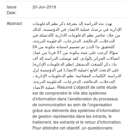
Issue
20-Jun-2019
Date:
Abstract:
تهدؼ ىذه الدراسة إلذ معرفة دكر نظم الدعلومات
الإدارية في برستُ عملية الاتصاؿ في الدؤسسة، كذلك
من خلاؿ عناصر نظم الدعلومات الادارية كالدتمثلة في
الددخلات، الدعالجة، الدخرجات، الدعلومة الدرتدة،
كلتحقيق ىذا الذدؼ تم تصميم استبانة مكونة من 24
سؤالا كزعت على عينة مكونة من 37 فردا من عماؿ
اتصالات الجزائر بالوادم، كقد توصلت الدراسة إلذ أف
ىناؾ دكر للمتغتَ الدستقل )نظم الدعلومات الإدارية(
على الدتغتَ التابع )عملية الاتصاؿ( في الدؤسسة لزل
الدراسة. الكلمات المفتاحية: نظم الدعلومات الإدارية ،
الددخلات، الدعالجة، الدخرجات، الدعلومة الدرتدة،
عملية الاتصاؿ. Résumé L’objectif de cette étude
est de comprendre le rôle des systèmes
d’information dans l’amélioration du processus
de communication au sein de l’organisation
grâce aux éléments des systèmes d’information
de gestion représentés dans les intrants, le
traitement, les extrants et le retour d’information.
Pour atteindre cet objectif, un questionnaire