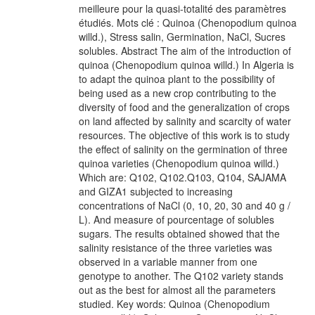
meilleure pour la quasi-totalité des paramètres
étudiés. Mots clé : Quinoa (Chenopodium quinoa
willd.), Stress salin, Germination, NaCl, Sucres
solubles. Abstract The aim of the introduction of
quinoa (Chenopodium quinoa willd.) In Algeria is
to adapt the quinoa plant to the possibility of
being used as a new crop contributing to the
diversity of food and the generalization of crops
on land affected by salinity and scarcity of water
resources. The objective of this work is to study
the effect of salinity on the germination of three
quinoa varieties (Chenopodium quinoa willd.)
Which are: Q102, Q102.Q103, Q104, SAJAMA
and GIZA1 subjected to increasing
concentrations of NaCl (0, 10, 20, 30 and 40 g /
L). And measure of pourcentage of solubles
sugars. The results obtained showed that the
salinity resistance of the three varieties was
observed in a variable manner from one
genotype to another. The Q102 variety stands
out as the best for almost all the parameters
studied. Key words: Quinoa (Chenopodium