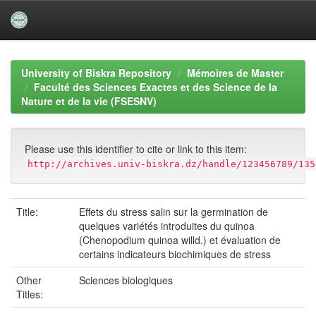
Skip
navigation
University of Biskra Repository
Mémoires de Master
Faculté des Sciences Exactes et des Science de la
Nature et de la vie (FSESNV)
Please use this identifier to cite or link to this item:
http://archives.univ-biskra.dz/handle/123456789/135
Title:
Effets du stress salin sur la germination de
quelques variétés introduites du quinoa
(Chenopodium quinoa willd.) et évaluation de
certains indicateurs biochimiques de stress
Other
Sciences biologiques
Titles: