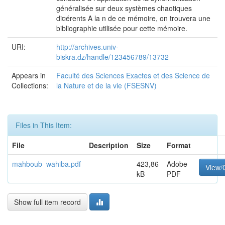
généralisée sur deux systèmes chaotiques
di¤érents A la n de ce mémoire, on trouvera une
bibliographie utilisée pour cette mémoire.
URI:
http://archives.univ-
biskra.dz/handle/123456789/13732
Appears in
Faculté des Sciences Exactes et des Science de
Collections:
la Nature et de la vie (FSESNV)
Files in This Item:
File
Description
Size
Format
mahboub_wahiba.pdf
423,86
Adobe
View/
kB
PDF
Show full item record