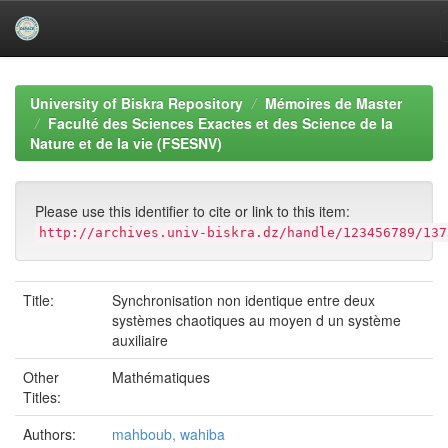
Skip
navigation
University of Biskra Repository
Mémoires de Master
Faculté des Sciences Exactes et des Science de la
Nature et de la vie (FSESNV)
Please use this identifier to cite or link to this item:
http://archives.univ-biskra.dz/handle/123456789/137
Title:
Synchronisation non identique entre deux
systèmes chaotiques au moyen d un système
auxiliaire
Other
Mathématiques
Titles:
Authors:
mahboub, wahiba