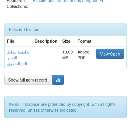
Appears in
Faculté des Lettres et des Langues FLL
Collections:
Files in This Item:
File
Description
Size
Format
تعليمية نشاط
10,09
Adobe
View/Open
التعبير
MB
PDF
الشفوي.pdf
Show full item record
Items in DSpace are protected by copyright, with all rights
reserved, unless otherwise indicated.