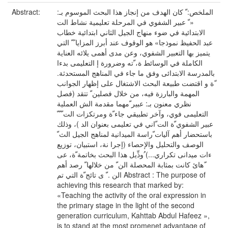
Abstract:
الملخص: ّ كان الهدف من إنجاز هذا البحث الموسوم بـ:
« ّ عبیر الشفوي في المرحلة تعلیمیة نشاط الت
الابتدائیة في ضوء منهاج الجیل الثاني ابتدائیة خطاب
عبد الحفیظ نموذجا» هو الوقوف عند أبرز المزایا ً ّ التي
یتمیز بها التعبیر الشفوي، وعن مدى أهمی یلائه العنایة
الكاملة في الوسائط ة، ّته وضرورة إ التعلیمی بدءا
بالمدرسة الابتدائی وفق ما جاء في المناهج المستحدثة.
ّة و اقتضت طبیعة البحث الاشتغال على إظهار الجوانب
المهمة والبارزة فیه، من خلال فصلین ّ تتقد (فصل
نظري معنون بـ: عبیر ّمهما مقدمة الش العملیة
التعلیمی فوي، وآخر تطبیقي جاء ّة ومرتكزات الت ّ ّ ّ
عبیر الشفوي ّة الت ّاني في تعلیمی بعنوان الد )، وذلك
باستحضار أهم آلیات ّراسة المیدانیة لمناهج الجیل الث ّ
الوصف والتحلیل والإحصاء (إجرا نة، استبیان، توزیع
ءات میدانی تكراري...) ُوذِّیل هذا البحث بخاتمة ّة، عی
ّهائ كانت بمثابة المحصلة الن ّ من خلالها ّ رصد أهم
الن . ّ ی تائج ّة التي تم Abstract : The purpose of
achieving this research that marked by:
«Teaching the activity of the oral expression in
the primary stage in the light of the second
generation curriculum, Kahttab Abdul Hafeez »,
is to stand at the most promenet advantage of