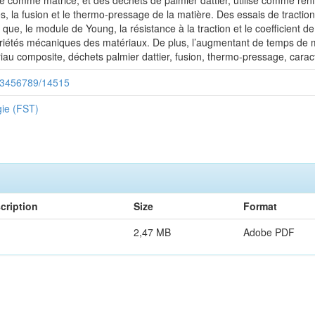
sé comme matrice, et des déchets de palmier dattier, utilisé comme renf
s, la fusion et le thermo-pressage de la matière. Des essais de traction
ue, le module de Young, la résistance à la traction et le coefficient d
iétés mécaniques des matériaux. De plus, l’augmentant de temps de ma
au composite, déchets palmier dattier, fusion, thermo-pressage, carac
/123456789/14515
gie (FST)
cription
Size
Format
2,47 MB
Adobe PDF