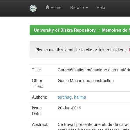
Home
Browse
Help
Skip
navigation
University of Biskra Repository
Mémoires de 
Please use this identifier to cite or link to this item:
Title:
Caractérisation mécanique d’un matéri
Other
Génie Mécanique construction
Titles:
Authors:
terchag, halima
Issue
20-Jun-2019
Date:
Abstract:
Ce travail présente une étude de carac