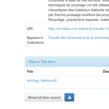
composite à base de ces déchets, utili
techniques de recyclage ont été utilisée
mécaniques des matériaux élaborés tel q
par thermo-pressage améliore les propr
Recyclage, polystyrène expansé, matéri
URI:
http://archives.univ-biskra.dz/handle
Appears in
Faculté des Sciences et de la technolo
Collections:
Files in This Item:
File
Des
terchag_halima.pdf
Show full item record