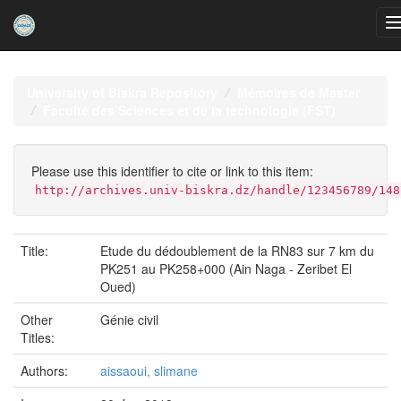
Skip
navigation
University of Biskra Repository
Mémoires de Master
Faculté des Sciences et de la technologie (FST)
Please use this identifier to cite or link to this item:
http://archives.univ-biskra.dz/handle/123456789/148
Title:
Etude du dédoublement de la RN83 sur 7 km du
PK251 au PK258+000 (Ain Naga - Zeribet El
Oued)
Other
Génie civil
Titles:
Authors:
aissaoui, slimane