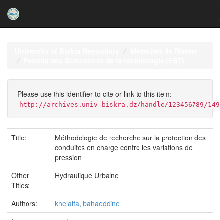
Skip
navigation
University of Biskra Repository
Mémoires de Master
Faculté des Sciences et de la technologie (FST)
Please use this identifier to cite or link to this item:
http://archives.univ-biskra.dz/handle/123456789/149
Title:
Méthodologie de recherche sur la protection des
conduites en charge contre les variations de
pression
Other
Hydraulique Urbaine
Titles:
Authors:
khelalfa, bahaeddine