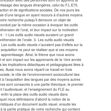
mmunication avec des personnes dont on apprend la
tissage des langues étrangères, celui du F.L.E75,
ction et de significations sociales. De nos jours les
ssie d’une langue en ayant recours à d’autres moyens
notre recherche puisqu’il demeure un objet de
conduit par la même occasion à évoquer les outils
hension de l’oral, et leur impact sur la motivation
: 1-Les outils audio visuels auraient un grand
éhension de l’orale. 3- Les outils audio visuels
es outils audio visuels n’auraient pas d’effets sur la
 acquisition ne peut se réaliser que si ces moyens
t apprentissage. Ainsi, le thème que nous avons
suel et son impact sur les apprenants de la 1ère année
 les implications didactiques et pédagogiques liées à
es. Aussi nous avons réparti ce travail en trois
ociale, le rôle de l’environnement socioculturel des
nt à l’acquisition des langues par des moyens autres
res sont consacrés à une partie théorique, le premier
nt l’audiovisuel, et l’enseignement du FLE au
nfin la place des outils audio visuels dans
quel nous définissons d’abord la notion de la
ristiques d’un document audio visuel, ensuite les
à la partie pratique de notre recherche qui contient