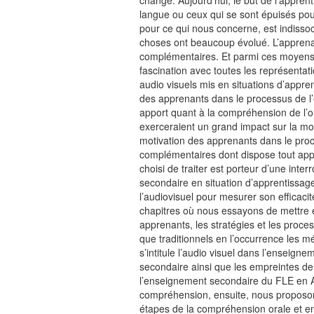
changé. Aujourd’hui, le but de l’appre
langue ou ceux qui se sont épuisés pou
pour ce qui nous concerne, est indissoci
choses ont beaucoup évolué. L’apprenan
complémentaires. Et parmi ces moyens n
fascination avec toutes les représenta
audio visuels mis en situations d’appre
des apprenants dans le processus de l’
apport quant à la compréhension de l’or
exerceraient un grand impact sur la mot
motivation des apprenants dans le proc
complémentaires dont dispose tout appr
choisi de traiter est porteur d’une inte
secondaire en situation d’apprentissage
l’audiovisuel pour mesurer son efficacit
chapitres où nous essayons de mettre en 
apprenants, les stratégies et les proce
que traditionnels en l’occurrence les m
s’intitule l’audio visuel dans l’enseig
secondaire ainsi que les empreintes de
l’enseignement secondaire du FLE en Alg
compréhension, ensuite, nous proposons 
étapes de la compréhension orale et en 