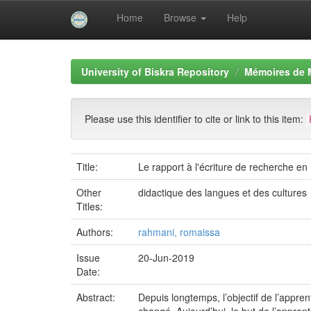
Home
Browse
Help
Skip
navigation
University of Biskra Repository
Mémoires de 
Please use this identifier to cite or link to this item:
Title:
Le rapport à l'écriture de recherche e
Other
didactique des langues et des cultures
Titles:
Authors:
rahmani, romaissa
Issue
20-Jun-2019
Date:
Abstract:
Depuis longtemps, l’objectif de l’apprent