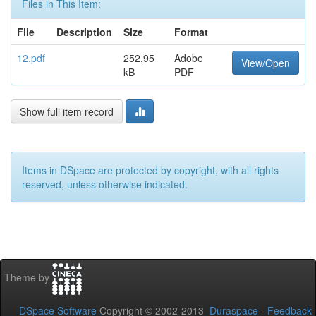
Files in This Item:
File
Description
Size
Format
12.pdf
252,95
Adobe
View/Open
kB
PDF
Show full item record
Items in DSpace are protected by copyright, with all rights
reserved, unless otherwise indicated.
Theme by
DSpace Software
Copyright © 2002-2013
Duraspace
-
Feedback