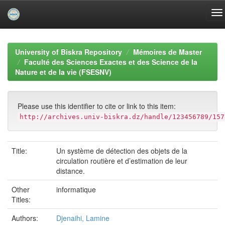
Skip
navigation
University of Biskra Repository
Mémoires de Master
Faculté des Sciences Exactes et des Science de la
Nature et de la vie (FSESNV)
Please use this identifier to cite or link to this item:
http://archives.univ-biskra.dz/handle/123456789/157
Title:
Un système de détection des objets de la
circulation routière et d’estimation de leur
distance.
Other
informatique
Titles:
Authors:
Djenaihi, Lamine