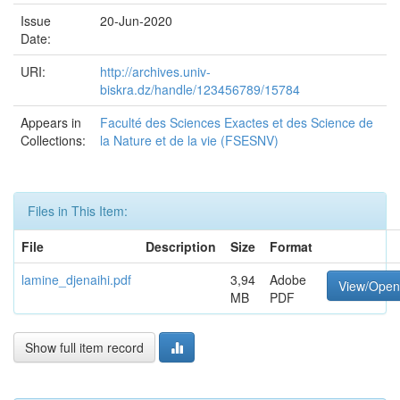
Issue
20-Jun-2020
Date:
URI:
http://archives.univ-
biskra.dz/handle/123456789/15784
Appears in
Faculté des Sciences Exactes et des Science de
Collections:
la Nature et de la vie (FSESNV)
Files in This Item:
File
Description
Size
Format
lamine_djenaihi.pdf
3,94
Adobe
View/Open
MB
PDF
Show full item record