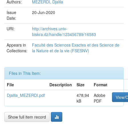
Authors:
MEZERDI, Djalila
Issue
20-Jun-2020
Date:
URI:
http://archives.univ-
biskra.dz/handle/123456789/16583
Appears in
Faculté des Sciences Exactes et des Science de
Collections:
la Nature et de la vie (FSESNV)
Files in This Item:
File
Description
Size
Format
Djalila_MEZERDI.pdf
478,94
Adobe
View/
kB
PDF
Show full item record