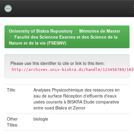
Skip
navigation
University of Biskra Repository
Mémoires de Master
Faculté des Sciences Exactes et des Science de la
Nature et de la vie (FSESNV)
Please use this identifier to cite or link to this item:
http://archives.univ-biskra.dz/handle/123456789/165
Title:
Analyses Physicochimique des ressources en
eau de surface Réception d'effluents d'eaux
usées courants à BISKRA Etude comparative
entre oued Biskra et Zemor
Other
biologie
Titles: